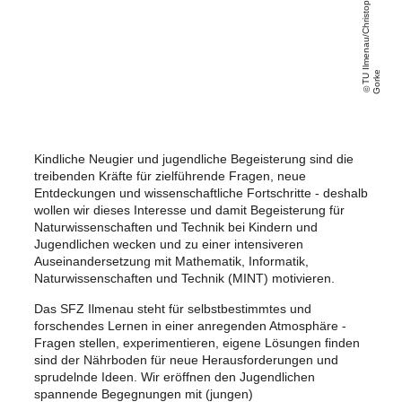
T
U
Il
m
e
n
a
u
/
C
h
ri
s
t
o
p
h
G
o
r
k
e
Kindliche Neugier und jugendliche Begeisterung sind die
treibenden Kräfte für zielführende Fragen, neue
Entdeckungen und wissenschaftliche Fortschritte - deshalb
wollen wir dieses Interesse und damit Begeisterung für
Naturwissenschaften und Technik bei Kindern und
Jugendlichen wecken und zu einer intensiveren
Auseinandersetzung mit Mathematik, Informatik,
Naturwissenschaften und Technik (MINT) motivieren.
Das SFZ Ilmenau steht für selbstbestimmtes und
forschendes Lernen in einer anregenden Atmosphäre -
Fragen stellen, experimentieren, eigene Lösungen finden
sind der Nährboden für neue Herausforderungen und
sprudelnde Ideen. Wir eröffnen den Jugendlichen
spannende Begegnungen mit (jungen)