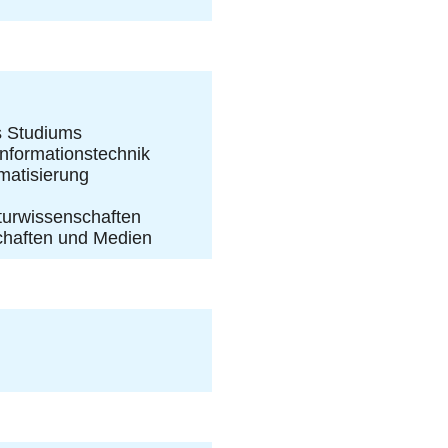
es Studiums
Informationstechnik
matisierung
turwissenschaften
chaften und Medien