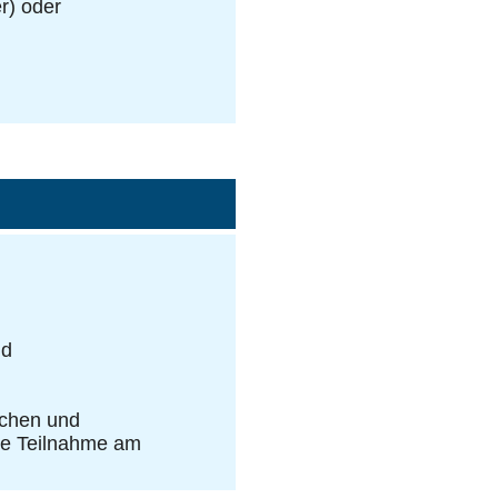
er) oder
nd
schen und
ive Teilnahme am