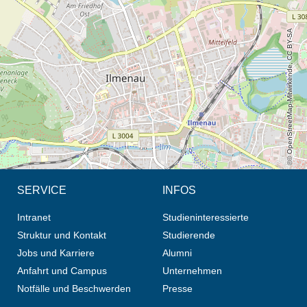
Öffnet die Anfahrtsbeschreibung in neuem Tab (Karte)
© OpenStreetMap-Mitwirkende, CC BY-SA
SERVICE
INFOS
Intranet
Studieninteressierte
Struktur und Kontakt
Studierende
Jobs und Karriere
Alumni
Anfahrt und Campus
Unternehmen
Notfälle und Beschwerden
Presse