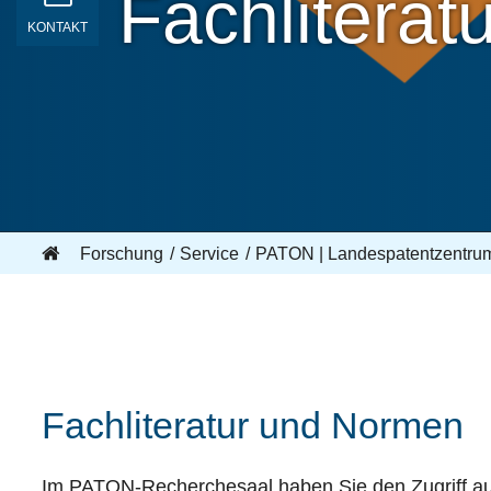
Fachlitera
KONTAKT
Forschung
Service
PATON | Landespatentzentru
Fachliteratur und Normen
Im PATON-Recherchesaal haben Sie den Zugriff au