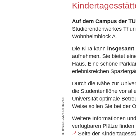
Kindertagesstätt
Auf dem Campus der TU
Studierendenwerkes Thür
Wohnheimblock A.
Die KiTa kann
insgesamt 
aufnehmen. Sie bietet ein
Haus. Eine schöne Parklan
erlebnisreichen Spaziergä
Durch die Nähe zur Univer
die Studentenflöhe vor al
Universität optimale Betr
TU Ilmenau/Michael Reichel
Weise sollen Sie bei der O
Weitere Informationen und
verfügbaren Plätze finden 
Seite der Kindertagesst