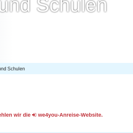
 und Schulen
 und Schulen
ehlen wir die
we4you-Anreise-Website
.