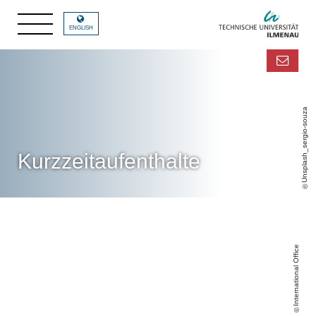
ENGLISH
Unsplash_sergio-souza
Kurzzeitaufenthalte
https://intranet.tu-
ilmenau.de/site/international/SitePages/7_Summer--und-
Winterschools--Fachkurse.aspx
International Office