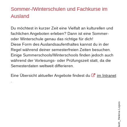
Sommer-/Winterschulen und Fachkurse im
Ausland
Du möchtest in kurzer Zeit eine Vielfalt an kulturellen und
fachlichen Angeboten erleben? Dann ist eine Sommer-
oder Winterschule genau das richtige für dich!
Diese Form des Auslandsaufenthaltes kannst du in der
Regel während deiner semesterfreien Zeiten besuchen.
Einige Summerschools/Winterschools finden jedoch auch
während der Vorlesungs- oder Prüfungszeit statt, da die
Semesterdaten weltweit differieren.
Eine Übersicht aktueller Angebote findest du
im Intranet
.
https://intranet.tu-
Unsplash_Helena Lopes
ilmenau.de/site/international/SitePages/8_Sprachkurse.aspx?
csf=1&e=sbdEsP