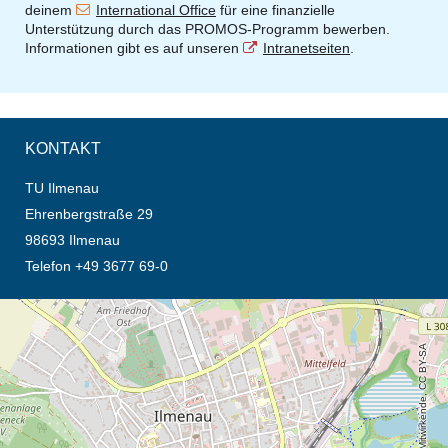
deinem
International Office
für eine finanzielle
Unterstützung durch das PROMOS-Programm bewerben.
Informationen gibt es auf unseren
Intranetseiten
.
KONTAKT
TU Ilmenau
Ehrenbergstraße 29
98693 Ilmenau
Telefon +49 3677 69-0
Öffnet die Anfahrtsbeschreibung in neuem Tab (Karte)
© OpenStreetMap-Mitwirkende, CC BY-SA