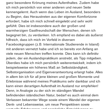
ganz besondere Krönung meines Aufenthaltes. Zudem habe
ich mich persönlich von einer anderen und neuen Seite
kennengelernt. Auch wenn das Leben im Ausland, besonders
zu Beginn, das Heraustreten aus der eigenen Komfortzone
erfordert, habe ich mich schnell eingelebt und sehr wohl
gefühlt. Dies ist insbesondere auch der großen und
warmherzigen Gastfreundschaft der Menschen, denen ich
begegnet bin, zu verdanken. Ich empfand es dabei als äußerst
hilfreich, dass ich mich im Vorfeld in diversen
Facebookgruppen (z.B. Internationale Studierende in Island)
mit anderen vernetzt habe und ich so bereits von Anfang an
viele neuen Menschen treffen konnte. Dies kann ich definitiv
jedem, der ein Auslandspraktikum anstrebt, als Tipp mitgeben.
Überdies habe ich mich persönlich weiterentwickelt, indem ich
beispielsweise ein höheres Maß an Selbstständigkeit,
Selbstorganisation und Eigenverantwortung erlangt habe. Alles
in allem bin ich für all jene kleinen und großen Momente und
Erlebnisse während meines Praktikums sehr dankbar und ich
kann einen derartigen Aufenthalt im Ausland nur empfehlen!
Denn, in Analogie zu der sich im ständigen Wandel
befindenden isländischen Natur, bedarf es auch einmal dem
Verlassen bekannter Wege sowie einem Wandel der eigenen
Denk- und Lebensweise, um neue Perspektiven sowie
wertvolle Erfahrungen und persönliche Entwicklungen zu