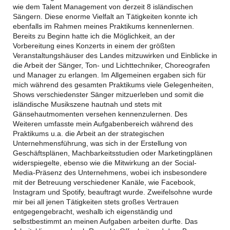
wie dem Talent Management von derzeit 8 isländischen
Sängern. Diese enorme Vielfalt an Tätigkeiten konnte ich
ebenfalls im Rahmen meines Praktikums kennenlernen.
Bereits zu Beginn hatte ich die Möglichkeit, an der
Vorbereitung eines Konzerts in einem der größten
Veranstaltungshäuser des Landes mitzuwirken und Einblicke in
die Arbeit der Sänger, Ton- und Lichttechniker, Choreografen
und Manager zu erlangen. Im Allgemeinen ergaben sich für
mich während des gesamten Praktikums viele Gelegenheiten,
Shows verschiedenster Sänger mitzuerleben und somit die
isländische Musikszene hautnah und stets mit
Gänsehautmomenten versehen kennenzulernen. Des
Weiteren umfasste mein Aufgabenbereich während des
Praktikums u.a. die Arbeit an der strategischen
Unternehmensführung, was sich in der Erstellung von
Geschäftsplänen, Machbarkeitsstudien oder Marketingplänen
widerspiegelte, ebenso wie die Mitwirkung an der Social-
Media-Präsenz des Unternehmens, wobei ich insbesondere
mit der Betreuung verschiedener Kanäle, wie Facebook,
Instagram und Spotify, beauftragt wurde. Zweifelsohne wurde
mir bei all jenen Tätigkeiten stets großes Vertrauen
entgegengebracht, weshalb ich eigenständig und
selbstbestimmt an meinen Aufgaben arbeiten durfte. Das