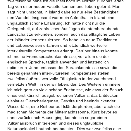
zweifelsohne habe ich die Insel hoch im Norden Europas jeden
Tag von einer neuen Facette kennen und lieben gelernt. Man
sagt nicht umsonst, in Island gäbe es nur eine Beständigkeit:
den Wandel. Insgesamt war mein Aufenthalt in Island eine
unglaublich schöne Erfahrung. Ich hatte nicht nur die
Gelegenheit, auf zahlreichen Ausflügen die atemberaubende
Landschaft zu erkunden, sondern auch das alltägliche Leben
der Isländer kennenzulernen. So habe ich neue Traditionen
und Lebensweisen erfahren und letztendlich wertvolle
interkulturelle Kompetenzen erlangt. Darüber hinaus konnte
ich meine Fremdsprachenkenntnisse, vor allem die der
englischen Sprache, täglich anwenden und letztendlich
optimieren. Jene umfassenden Sprachkenntnisse sowie die
bereits genannten interkulturellen Kompetenzen stellen
zweifellos äußerst wertvolle Fähigkeiten in der zunehmend
vernetzten Welt , in der wir leben, dar. Des Weiteren erinnere
ich mich gern an viele schöne Erlebnisse, wie etwa der Besuch
eines erst kürzlich ausgebrochenen Vulkans, das Entdecken
eisblauer Gletscherlagunen, Geysire und beeindruckender
Wasserfälle, eine Reittour auf Isländerpferden, aber auch die
magischen Momente der Mitternachtssonne. Kurz bevor es
dann zurück nach Hause ging, konnte ich sogar einen
Vulkanausbruch miterleben und dieses unglaubliche
Naturspektakel hautnah beobachten. Dies war zweifellos eine