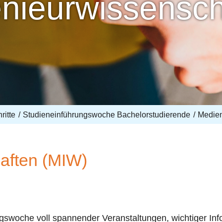
nieurwissensch
ritte
Studieneinführungswoche Bachelorstudierende
Medien
aften (MIW)
gswoche voll spannender Veranstaltungen, wichtige
r
Inf