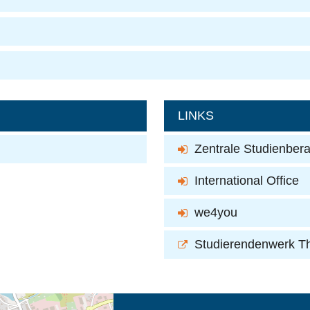
LINKS
Zentrale Studienbera
International Office
we4you
Studierendenwerk T
eschreibung in neuem