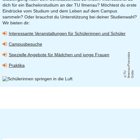
dich für ein Bachelorstudium an der TU Ilmenau? Möchtest du erste
Eindrücke vom Studium und dem Leben auf dem Campus
sammeln? Oder brauchst du Unterstützung bei deiner Studienwahl?
Wir bieten dir:
Interessante Veranstaltungen für Schülerinnen und Schüler
Campusbesuche
a
Spezielle Angebote für Mädchen und junge Frauen
Praktika
e
T
U
Il
m
e
n
a
u
/
F
r
a
n
zi
s
k
G
r
ä
f