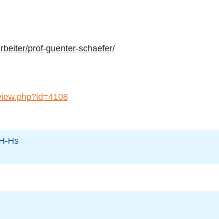
rbeiter/prof-guenter-schaefer/
/view.php?id=4108
 H-Hs