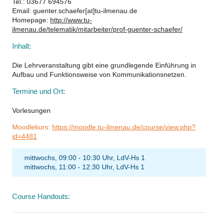
Tel.: 03677 694576
Email: guenter.schaefer[at]tu-ilmenau.de
Homepage:
http://www.tu-
ilmenau.de/telematik/mitarbeiter/prof-guenter-schaefer/
Inhalt:
Die Lehrveranstaltung gibt eine grundlegende Einführung in
Aufbau und Funktionsweise von Kommunikationsnetzen.
Termine und Ort:
Vorlesungen
Moodlekurs:
https://moodle.tu-ilmenau.de/course/view.php?
id=4481
mittwochs, 09:00 - 10:30 Uhr, LdV-Hs 1
mittwochs, 11:00 - 12:30 Uhr, LdV-Hs 1
Course Handouts: