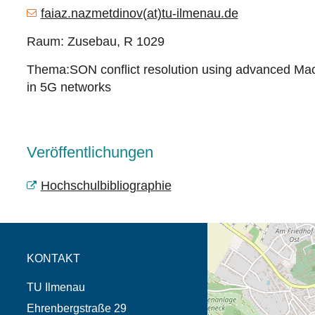
faiaz.nazmetdinov(at)tu-ilmenau.de
Raum: Zusebau, R 1029
Thema:SON conflict resolution using advanced Mac
in 5G networks
Veröffentlichungen
Hochschulbibliographie
Öffnet die Anfahrtsb
Tab (Karte)
KONTAKT
TU Ilmenau
Ehrenbergstraße 29