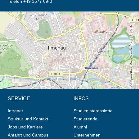
Telefon +49 3677 69-0
Öffnet die Anfahrtsbeschreibung in neuem Tab (Karte)
© OpenStreetMap-Mitwirkende, CC BY-SA
SERVICE
INFOS
Intranet
Studieninteressierte
Struktur und Kontakt
Studierende
Jobs und Karriere
Alumni
Anfahrt und Campus
Unternehmen