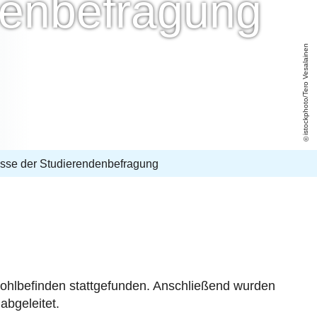
denbefragung
istockphoto/Tero Vesalainen
sse der Studierendenbefragung
hlbefinden stattgefunden. Anschließend wurden
bgeleitet.