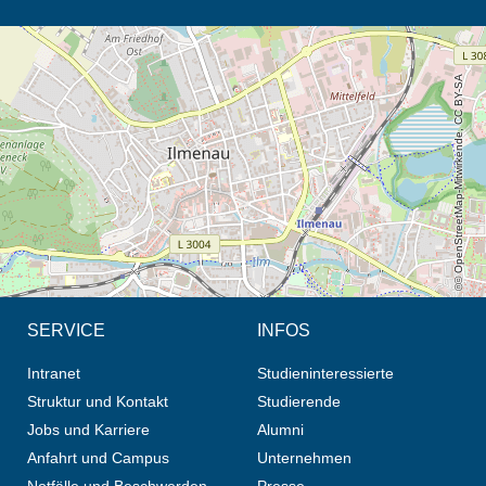
Öffnet die Anfahrtsbeschreibung in neuem Tab (Karte)
© OpenStreetMap-Mitwirkende, CC BY-SA
SERVICE
INFOS
Intranet
Studieninteressierte
Struktur und Kontakt
Studierende
Jobs und Karriere
Alumni
Anfahrt und Campus
Unternehmen
Notfälle und Beschwerden
Presse