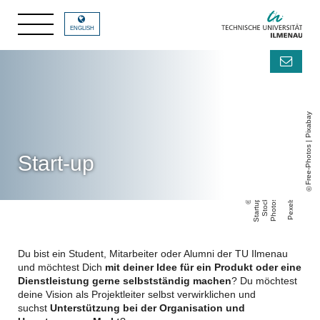
ENGLISH
Free-Photos | Pixabay
Start-up
S
t
a
r
t
u
p
S
t
o
c
k
P
h
o
t
o
s |
P
e
x
el
s
Du bist ein Student, Mitarbeiter oder Alumni der TU Ilmenau
und möchtest Dich
mit deiner Idee für ein Produkt oder eine
Dienstleistung gerne selbstständig machen
? Du möchtest
deine Vision als Projektleiter selbst verwirklichen und
suchst
Unterstützung bei der Organisation und