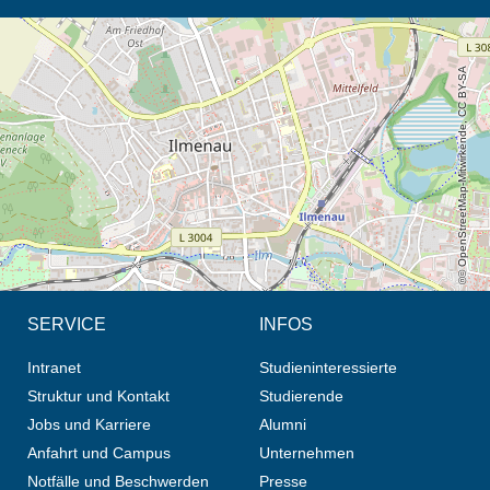
Öffnet die Anfahrtsbeschreibung in neuem Tab (Karte)
© OpenStreetMap-Mitwirkende, CC BY-SA
SERVICE
INFOS
Intranet
Studieninteressierte
Struktur und Kontakt
Studierende
Jobs und Karriere
Alumni
Anfahrt und Campus
Unternehmen
Notfälle und Beschwerden
Presse