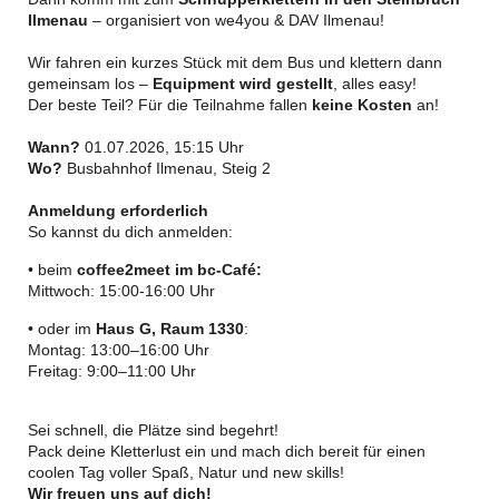
Ilmenau
– organisiert von we4you & DAV Ilmenau!
Wir fahren ein kurzes Stück mit dem Bus und klettern dann
gemeinsam los –
Equipment wird gestellt
, alles easy!
Der beste Teil? Für die Teilnahme fallen
keine Kosten
an!
Wann?
01.07.2026, 15:15 Uhr
Wo?
Busbahnhof Ilmenau, Steig 2
Anmeldung erforderlich
So kannst du dich anmelden:
• beim
coffee2meet im bc-Café:
Mittwoch: 15:00-16:00 Uhr
• oder im
Haus G, Raum 1330
:
Montag: 13:00–16:00 Uhr
Freitag: 9:00–11:00 Uhr
Sei schnell, die Plätze sind begehrt!
Pack deine Kletterlust ein und mach dich bereit für einen
coolen Tag voller Spaß, Natur und new skills!
Wir freuen uns auf dich!