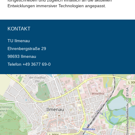
fortgeschrieben und zugleich inhaltlich an die aktuellen
Entwicklungen immersiver Technologien angepasst.
KONTAKT
TU Ilmenau
Ehrenbergstraße 29
98693 Ilmenau
Telefon +49 3677 69-0
Öffnet die Anfahrtsbeschreibung in neuem Tab (Karte)
© OpenStreetMap-Mitwirkende, CC BY-SA