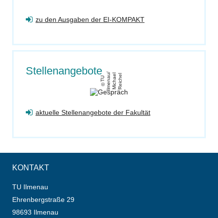
zu den Ausgaben der EI-KOMPAKT
Stellenangebote
/
u
el
el
T
U
Il
m
e
n
a
Mi
c
h
a
R
ei
c
h
aktuelle Stellenangebote der Fakultät
KONTAKT
TU Ilmenau
Ehrenbergstraße 29
98693 Ilmenau