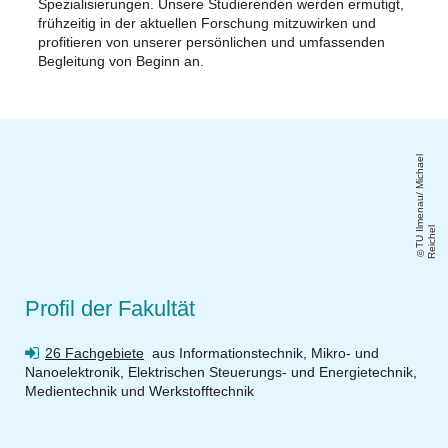
Spezialisierungen. Unsere Studierenden werden ermutigt,
frühzeitig in der aktuellen Forschung mitzuwirken und
profitieren von unserer persönlichen und umfassenden
Begleitung von Beginn an.
T
U
m
e
n
a
u
/
Mi
c
h
a
el
R
ei
c
h
Il
el
Profil der Fakultät
26 Fachgebiete
aus Informationstechnik, Mikro- und
Nanoelektronik, Elektrischen Steuerungs- und Energietechnik,
Medientechnik und Werkstofftechnik