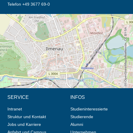
Telefon +49 3677 69-0
Öffnet die Anfahrtsbeschreibung in neuem Tab (Karte)
© OpenStreetMap-Mitwirkende, CC BY-SA
SERVICE
INFOS
Intranet
Studieninteressierte
Struktur und Kontakt
Studierende
Jobs und Karriere
Alumni
Anfahrt und Campus
Unternehmen