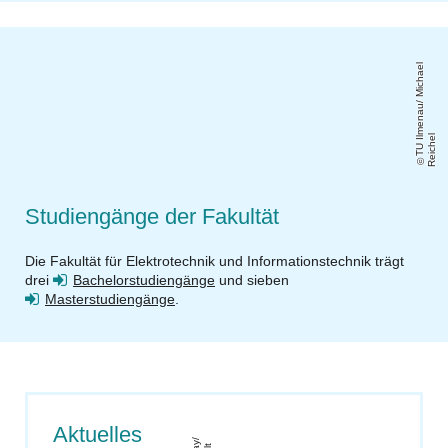
T
U
m
e
n
a
u
/
Mi
c
h
a
el
R
ei
c
h
Il
el
Studiengänge der Fakultät
Die Fakultät für Elektrotechnik und Informationstechnik trägt
drei
Bachelorstudiengänge
und sieben
Masterstudiengänge
.
Aktuelles