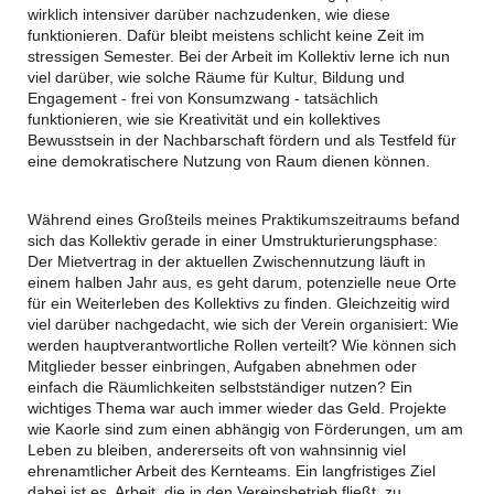
wirklich intensiver darüber nachzudenken, wie diese
funktionieren. Dafür bleibt meistens schlicht keine Zeit im
stressigen Semester. Bei der Arbeit im Kollektiv lerne ich nun
viel darüber, wie solche Räume für Kultur, Bildung und
Engagement - frei von Konsumzwang - tatsächlich
funktionieren, wie sie Kreativität und ein kollektives
Bewusstsein in der Nachbarschaft fördern und als Testfeld für
eine demokratischere Nutzung von Raum dienen können.
Während eines Großteils meines Praktikumszeitraums befand
sich das Kollektiv gerade in einer Umstrukturierungsphase:
Der Mietvertrag in der aktuellen Zwischennutzung läuft in
einem halben Jahr aus, es geht darum, potenzielle neue Orte
für ein Weiterleben des Kollektivs zu finden. Gleichzeitig wird
viel darüber nachgedacht, wie sich der Verein organisiert: Wie
werden hauptverantwortliche Rollen verteilt? Wie können sich
Mitglieder besser einbringen, Aufgaben abnehmen oder
einfach die Räumlichkeiten selbstständiger nutzen? Ein
wichtiges Thema war auch immer wieder das Geld. Projekte
wie Kaorle sind zum einen abhängig von Förderungen, um am
Leben zu bleiben, andererseits oft von wahnsinnig viel
ehrenamtlicher Arbeit des Kernteams. Ein langfristiges Ziel
dabei ist es, Arbeit, die in den Vereinsbetrieb fließt, zu