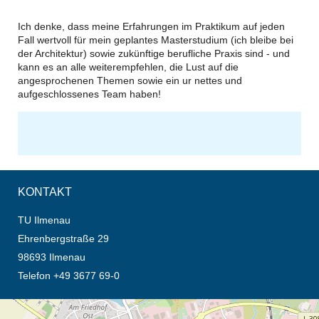
Ich denke, dass meine Erfahrungen im Praktikum auf jeden
Fall wertvoll für mein geplantes Masterstudium (ich bleibe bei
der Architektur) sowie zukünftige berufliche Praxis sind - und
kann es an alle weiterempfehlen, die Lust auf die
t
e
angesprochenen Themen sowie ein ur nettes und
aufgeschlossenes Team haben!
KONTAKT
TU Ilmenau
Ehrenbergstraße 29
98693 Ilmenau
Telefon +49 3677 69-0
Öffnet die Anfahrtsbeschreibung in neuem Tab (Karte)