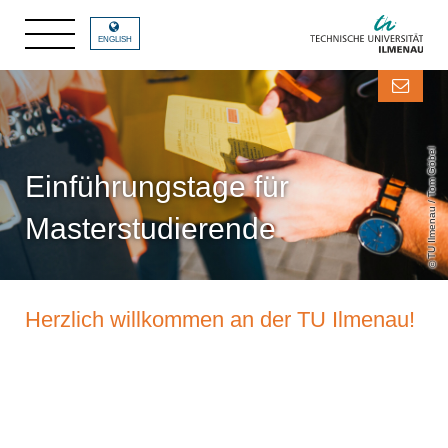
ENGLISH
TU Ilmenau / Tom Göbel
Einführungstage für
Masterstudierende
Herzlich willkommen an der TU Ilmenau!