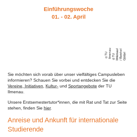
Einführungswoche
01. - 02. April
u
el
el
u
U
m
n
a
Mi
h
a
R
c
h
a
ri
el
T
U
Il
m
e
n
a
/
T
o
m
G
ö
b
T
e
c
ei
)
Il
/
(
Sie möchten sich vorab über unser vielfältiges Campusleben
informieren? Schauen Sie vorbei und entdecken Sie die
Vereine, Initiativen
,
Kultur-
und
Sportangebote
der TU
Ilmenau.
Unsere Erstsemestertutor*innen, die mit Rat und Tat zur Seite
stehen, finden Sie
hier
.
Anreise und Ankunft für internationale
Studierende