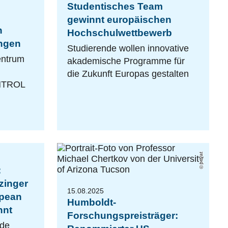
Studentisches Team
gewinnt europäischen
n
Hochschulwettbewerb
ngen
Studierende wollen innovative
entrum
akademische Programme für
die Zukunft Europas gestalten
ONTROL
E
u
r
o
p
a
n
O
p
ti
c
S
o
ci
e
t
y
e
al
privat
:
zinger
15.08.2025
opean
Humboldt-
nnt
Forschungspreisträger:
nde