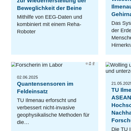
zur Wiederherstellung der
Ilmena
Beweglichkeit der Beine
Gehirna
Mithilfe von EEG-Daten und
Das Sys
kombiniert mit einem Reha-
der Erd
Roboter
Mensche
Hirnerk
El
e
o
n
o
r
a
H
a
m
b
u
r
g
02.06.2025
Quantensensoren im
21.05.202
TU Ilme
Feldeinsatz
ASEAN
TU Ilmenau erforscht und
Hochsc
verbessert nicht-invasive
Nachhal
geophysikalische Methoden für
Forsch
die…
Die TU 