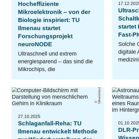
Hocheffiziente
17.12.202
Ultrasc
Mikroelektronik – von der
Schaltk
Biologie inspiriert: TU
starte
Ilmenau startet
Fast-P
Forschungsprojekt
neuroNODE
Solche 
digitale
Ultraschnell und extrem
medizin
energiesparend – das sind die
Mikrochips, die
Dibani/stock.adobe.com
27.10.2025
Schlaganfall-Reha: TU
01.10.202
DLR-Pre
Ilmenau entwickelt Methode
Wissen