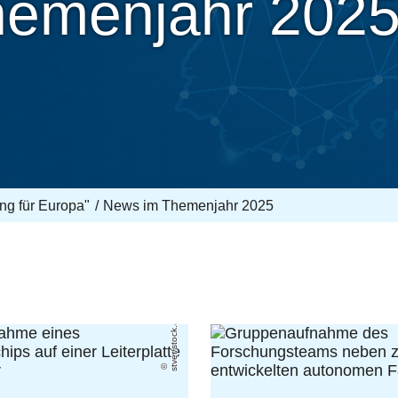
hemenjahr 202
g für Europa"
News im Themenjahr 2025
stver/stock.adobe.com