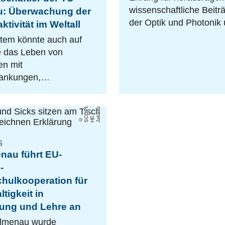
wissenschaftliche Beiträ
u: Überwachung der
der Optik und Photoni
ktivität im Weltall
tem könnte auch auf
e das Leben von
n mit
rankungen,…
S
O
P
-
H
J
a
a
r
t
E
a
C
E
k
5
nau führt EU-
-
hulkooperation für
tigkeit in
ung und Lehre an
Ilmenau wurde