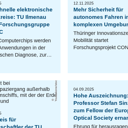
5
12.11.2025
hnelle elektronische
Mehr Sicherheit für
reise: TU Ilmenau
autonomes Fahren i
t Forschungsgruppe
komplexen Umgebu
IC
Thüringer Innovationsz
Mobilität startet
Computerchips werden
Forschungsprojekt C
 Anwendungen in der
ischen Diagnose, zur…
Youttakone/stock.adobe.com
04.09.2025
Hohe Auszeichnung
Professor Stefan Sin
zum Fellow der Eur
5
Optical Society erna
is für
Ehrung für herausrage
schaftler der TU