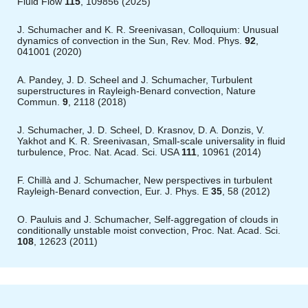
Fluid Flow
115
, 109856 (2025)
J. Schumacher and K. R. Sreenivasan,
Colloquium: Unusual
dynamics of convection in the Sun
, Rev. Mod. Phys.
92
,
041001 (2020)
A. Pandey, J. D. Scheel and J. Schumacher,
Turbulent
superstructures in Rayleigh-Benard convection
, Nature
Commun.
9
, 2118 (2018)
J. Schumacher, J. D. Scheel, D. Krasnov, D. A. Donzis, V.
Yakhot and K. R. Sreenivasan,
Small-scale universality in fluid
turbulence
, Proc. Nat. Acad. Sci. USA
111
, 10961 (2014)
F. Chillà and J. Schumacher,
New perspectives in turbulent
Rayleigh-Benard convection
, Eur. J. Phys. E
35
, 58 (2012)
O. Pauluis and J. Schumacher,
Self-aggregation of clouds in
conditionally unstable moist convection
, Proc. Nat. Acad. Sci.
108
, 12623 (2011)