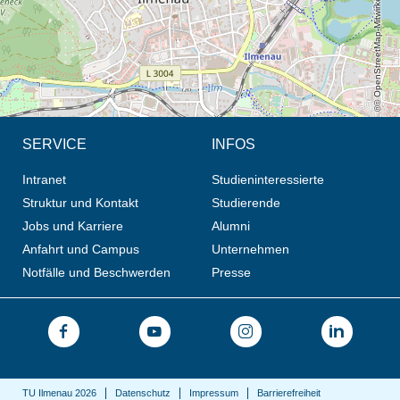
© OpenStreetMap-Mitwirkende, CC BY-SA
SERVICE
INFOS
Intranet
Studieninteressierte
Struktur und Kontakt
Studierende
Jobs und Karriere
Alumni
Anfahrt und Campus
Unternehmen
Notfälle und Beschwerden
Presse
TU Ilmenau 2026
Datenschutz
Impressum
Barrierefreiheit