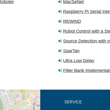
Roboter
MacSeNet
Raspberry Pi Serial Int
REWIND
Robot Control with a S
Source Detection with 
SparTan
Ultra Low Delay
Filter Bank Implementat
eschreibung in neuem
SERVICE