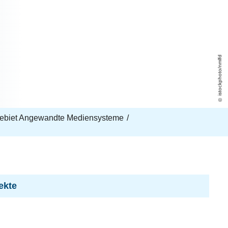
istockphoto/nmlfd
ebiet Angewandte Mediensysteme
ekte