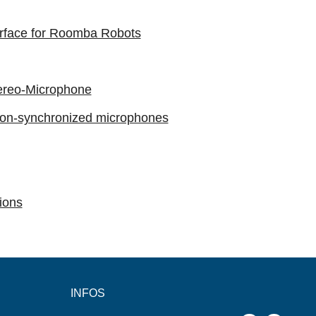
erface for Roomba Robots
tereo-Microphone
non-synchronized microphones
ions
INFOS