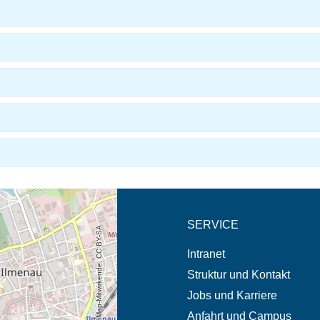
eschreibung in neuem
SERVICE
© OpenStreetMap-Mitwirkende, CC BY-SA
Intranet
Struktur und Kontakt
Jobs und Karriere
Anfahrt und Campus