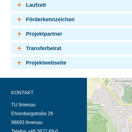
Laufzeit
Förderkennzeichen
Projektpartner
Transferbeirat
Projektwebseite
Öffnet die Anfahrtsb
Tab (Karte)
KONTAKT
TU Ilmenau
Ehrenbergstraße 29
98693 Ilmenau
Telefon +49 3677 69-0