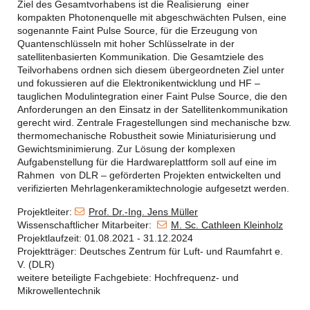
Ziel des Gesamtvorhabens ist die Realisierung einer
kompakten Photonenquelle mit abgeschwächten Pulsen, eine
sogenannte Faint Pulse Source, für die Erzeugung von
Quantenschlüsseln mit hoher Schlüsselrate in der
satellitenbasierten Kommunikation. Die Gesamtziele des
Teilvorhabens ordnen sich diesem übergeordneten Ziel unter
und fokussieren auf die Elektronikentwicklung und HF –
tauglichen Modulintegration einer Faint Pulse Source, die den
Anforderungen an den Einsatz in der Satellitenkommunikation
gerecht wird. Zentrale Fragestellungen sind mechanische bzw.
thermomechanische Robustheit sowie Miniaturisierung und
Gewichtsminimierung. Zur Lösung der komplexen
Aufgabenstellung für die Hardwareplattform soll auf eine im
Rahmen von DLR – geförderten Projekten entwickelten und
verifizierten Mehrlagenkeramiktechnologie aufgesetzt werden.
Projektleiter:
Prof. Dr.-Ing. Jens Müller
Wissenschaftlicher Mitarbeiter:
M. Sc. Cathleen Kleinholz
Projektlaufzeit:
01.08.2021 - 31.12.2024
Projektträger:
Deutsches Zentrum für Luft- und Raumfahrt e.
V. (DLR)
weitere beteiligte Fachgebiete:
Hochfrequenz- und
Mikrowellentechnik