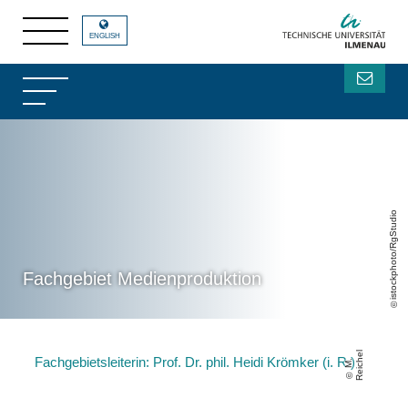
ENGLISH
istockphoto/RgStudio
Fachgebiet Medienproduktion
el
Fachgebietsleiterin: Prof. Dr. phil. Heidi Krömker (i. R.)
M
.
R
ei
c
h