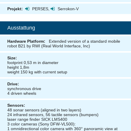
Projekt:
PERSES
,
Serrokon-V
Ausstattung
Hardware Platform:
Extended version of a standard mobile
robot B21 by RWI
(Real World Interface, Inc)
Size:
footprint 0,53 m in diameter
height 1,8m
weight 150 kg with current setup
Drive:
synchronous drive
4 driven wheels
Sensors:
48 sonar sensors (aligned in two layers)
24 infrared sensors, 56 tactile sensors (bumpers)
laser range finder SICK LMS400
3 color cameras (Sony DFW-VL500):
1 omnidirectional color camera with 360° panoramic view at