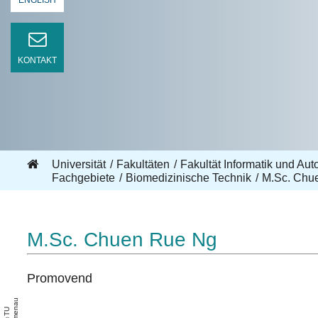
ENGLISH
KONTAKT
Universität
Fakultäten
Fakultät Informatik und Aut
Fachgebiete
Biomedizinische Technik
M.Sc. Chu
M.Sc. Chuen Rue Ng
Promovend
u
T
U
Il
m
e
n
a