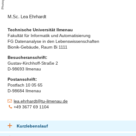
y
-
a
l
g
M.Sc. Lea Ehrhardt
Technische Universität Ilmenau
Fakultät für Informatik und Automatisierung
FG Datenanalyse in den Lebenswissenschaften
Bionik-Gebäude, Raum Bi 1111
Besucheranschrift:
Gustav-Kirchhoff-Straße 2
D-98693 Ilmenau
Postanschrift:
Postfach 10 05 65
D-98684 Ilmenau
lea.ehrhardt@tu-ilmenau.de
+49 3677 69 1104
Kurzlebenslauf