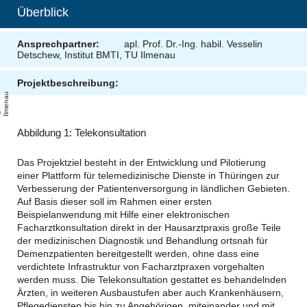
Überblick
Ansprechpartner:
apl. Prof. Dr.-Ing. habil. Vesselin
Detschew, Institut BMTI, TU Ilmenau
Projektbeschreibung:
u
T
U
-
l
m
e
n
a
Abbildung 1: Telekonsultation
Das Projektziel besteht in der Entwicklung und Pilotierung
einer Plattform für telemedizinische Dienste in Thüringen zur
Verbesserung der Patientenversorgung in ländlichen Gebieten.
Auf Basis dieser soll im Rahmen einer ersten
Beispielanwendung mit Hilfe einer elektronischen
Facharztkonsultation direkt in der Hausarztpraxis große Teile
der medizinischen Diagnostik und Behandlung ortsnah für
Demenzpatienten bereitgestellt werden, ohne dass eine
verdichtete Infrastruktur von Facharztpraxen vorgehalten
werden muss. Die Telekonsultation gestattet es behandelnden
Ärzten, in weiteren Ausbaustufen aber auch Krankenhäusern,
Pflegediensten bis hin zu Angehörigen, miteinander und mit