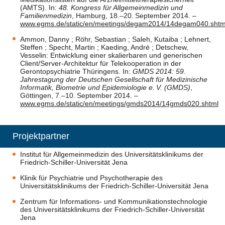
(AMTS). In:
48. Kongress für Allgemeinmedizin und
Familienmedizin
, Hamburg, 18.
–
20. September 2014.
–
www.egms.de/static/en/meetings/degam2014/14degam040.shtm
Ammon, Danny ; Röhr, Sebastian ; Saleh, Kutaiba ; Lehnert,
Steffen ; Specht, Martin ; Kaeding, André ; Detschew,
Vesselin: Entwicklung einer skalierbaren und generischen
Client/Server-Architektur für Telekooperation in der
Gerontopsychiatrie Thüringens. In:
GMDS 2014: 59.
Jahrestagung der Deutschen Gesellschaft für Medizinische
Informatik, Biometrie und Epidemiologie e. V. (GMDS)
,
Göttingen, 7.
–
10. September 2014.
–
www.egms.de/static/en/meetings/gmds2014/14gmds020.shtml
Projektpartner
Institut für Allgemeinmedizin des Universitätsklinikums der
Friedrich-Schiller-Universität Jena
Klinik für Psychiatrie und Psychotherapie des
Universitätsklinikums der Friedrich-Schiller-Universität Jena
Zentrum für Informations- und Kommunikationstechnologie
des Universitätsklinikums der Friedrich-Schiller-Universität
Jena