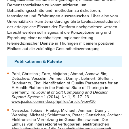
Demenzspezialisten zu kommunizieren, um
Behandlungsschritte und -methoden zu diskutieren,
festzulegen und Erfahrungen auszutauschen. Über eine vom
Universitätsklinikum Jena durchgeführte Evaluationsstudie soll
der erfolgreiche Einsatz der Plattform nachgewiesen werden.
Erreicht werden soll insgesamt die Konzeptionierung und
Erprobung einer nachhaltigen Implementierung
telemedizinischer Dienste in Thüringen mit einem positiven
Einfluss auf die zukünftige Gesundheitsversorgung.
Publikationen & Patente
Pahl
, Christina ; Zare, Mojtaba ; Ahmad, Asmawi Bin;
Detschew, Vesselin ; Ammon, Danny ; Lehnert, Steffen ;
Supriyanto, Eko: Identification of Quality Parameters for an
E-Health Platform in the Federal State of Thuringia in
Germany. In:
Journal of Soft Computing and Decision
Support Systems
1 (2014), Nr. 1, S. 17
–
23.
–
www.jscdss.com/index.php/files/article/view/10
Neisecke, Tobias ; Freitag, Michael ; Ammon, Danny ;
Wensing, Michael ; Schlattmann, Peter ; Gensichen, Jochen:
Elektronische Vernetzung im Gesundheitswesen: Der
Einfluss von intersektoral verfügbaren, elektronischen
Medikationslisten auf die Arzneimitteltherapiesicherheit