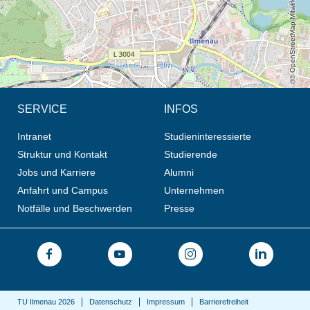
© OpenStreetMap-Mitwirkende, CC BY-SA
SERVICE
INFOS
Intranet
Studieninteressierte
Struktur und Kontakt
Studierende
Jobs und Karriere
Alumni
Anfahrt und Campus
Unternehmen
Notfälle und Beschwerden
Presse
TU Ilmenau 2026
Datenschutz
Impressum
Barrierefreiheit