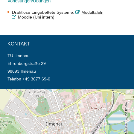
Vorlesungen/Übungen
Drahtlose Eingebettete Systeme,
Modultafeln
Moodle (Uni intern)
KONTAKT
TU Ilmenau
Ehrenbergstraße 29
98693 Ilmenau
Telefon +49 3677 69-0
Öffnet die Anfahrtsbeschreibung in neuem Tab (Karte)
© OpenStreetMap-Mitwirkende, CC BY-SA