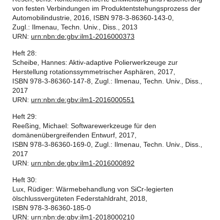
von festen Verbindungen im Produktentstehungsprozess der
Automobilindustrie, 2016, ISBN 978-3-86360-143-0,
Zugl.: Ilmenau, Techn. Univ., Diss., 2013
URN:
urn:nbn:de:gbv:ilm1-2016000373
Heft 28:
Scheibe, Hannes: Aktiv-adaptive Polierwerkzeuge zur
Herstellung rotationssymmetrischer Asphären, 2017,
ISBN 978-3-86360-147-8, Zugl.: Ilmenau, Techn. Univ., Diss.,
2017
URN:
urn:nbn:de:gbv:ilm1-2016000551
Heft 29:
Reeßing, Michael: Softwarewerkzeuge für den
domänenübergreifenden Entwurf, 2017,
ISBN 978-3-86360-169-0, Zugl.: Ilmenau, Techn. Univ., Diss.,
2017
URN:
urn:nbn:de:gbv:ilm1-2016000892
Heft 30:
Lux, Rüdiger: Wärmebehandlung von SiCr-legierten
ölschlussvergüteten Federstahldraht, 2018,
ISBN 978-3-86360-185-0
URN:
urn:nbn:de:gbv:ilm1-2018000210