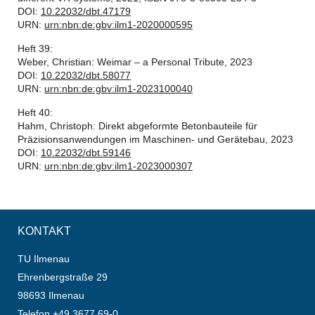
DOI:
10.22032/dbt.47179
URN:
urn:nbn:de:gbv:ilm1-2020000595
Heft 39:
Weber, Christian: Weimar – a Personal Tribute, 2023
DOI:
10.22032/dbt.58077
URN:
urn:nbn:de:gbv:ilm1-2023100040
Heft 40:
Hahm, Christoph: Direkt abgeformte Betonbauteile für
Präzisionsanwendungen im Maschinen- und Gerätebau, 2023
DOI:
10.22032/dbt.59146
URN:
urn:nbn:de:gbv:ilm1-2023000307
KONTAKT
TU Ilmenau
Ehrenbergstraße 29
98693 Ilmenau
Telefon +49 3677 69-0