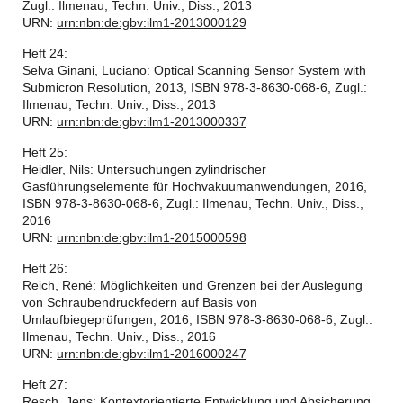
Zugl.: Ilmenau, Techn. Univ., Diss., 2013
URN:
urn:nbn:de:gbv:ilm1-2013000129
Heft 24:
Selva Ginani, Luciano: Optical Scanning Sensor System with
Submicron Resolution, 2013, ISBN 978-3-8630-068-6, Zugl.:
Ilmenau, Techn. Univ., Diss., 2013
URN:
urn:nbn:de:gbv:ilm1-2013000337
Heft 25:
Heidler, Nils: Untersuchungen zylindrischer
Gasführungselemente für Hochvakuumanwendungen, 2016,
ISBN 978-3-8630-068-6, Zugl.: Ilmenau, Techn. Univ., Diss.,
2016
URN:
urn:nbn:de:gbv:ilm1-2015000598
Heft 26:
Reich, René: Möglichkeiten und Grenzen bei der Auslegung
von Schraubendruckfedern auf Basis von
Umlaufbiegeprüfungen, 2016, ISBN 978-3-8630-068-6, Zugl.:
Ilmenau, Techn. Univ., Diss., 2016
URN:
urn:nbn:de:gbv:ilm1-2016000247
Heft 27:
Resch, Jens: Kontextorientierte Entwicklung und Absicherung