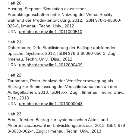
Heft 20:
Husung, Stephan: Simulation akustischer
Produkteigenschaften unter Nutzung der Virtual Reality
während der Produktentwicklung, 2012, ISBN 978-3-86360-
026-6, Ilmenau, Techn. Univ., 2012
URN:
urn:nbn:de:gbv:ilm1-2011000510
Heft 21:
Dobermann, Dirk: Stabilisierung der Bildlage abbildender
optischer Systeme, 2012, ISBN 978-3-86360-056-3, Zugl.:
Ilmenau, Techn. Univ., Diss., 2012
URN:
urn:nbn:de:gbv:ilm1-2012000409
Heft 22:
Taubmann, Peter: Analyse der Ventilfederbewegung als
Beitrag zur Beeinflussung der Verschleißursachen an den
Auflageflächen, 2013, ISBN xxx, Zugl.: Ilmenau, Techn. Univ.,
Diss., 2013
URN:
urn:nbn:de:gbv:ilm1-2013000043
Heft 23:
Erbe, Torsten: Beitrag zur systematischen Aktor- und
Aktorprinzipauswahl im Entwicklungsprozess, 2013, ISBN 978-
3-8630-062-4, Zugl.: Ilmenau, Techn. Univ., 2013