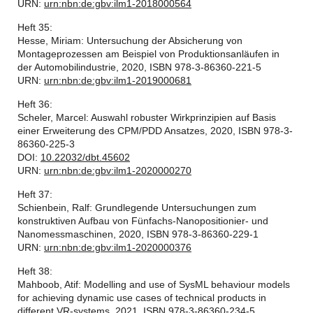
URN:
urn:nbn:de:gbv:ilm1-2018000564
Heft 35:
Hesse, Miriam: Untersuchung der Absicherung von
Montageprozessen am Beispiel von Produktionsanläufen in
der Automobilindustrie, 2020, ISBN 978-3-86360-221-5
URN:
urn:nbn:de:gbv:ilm1-2019000681
Heft 36:
Scheler, Marcel: Auswahl robuster Wirkprinzipien auf Basis
einer Erweiterung des CPM/PDD Ansatzes, 2020, ISBN 978-3-
86360-225-3
DOI:
10.22032/dbt.45602
URN:
urn:nbn:de:gbv:ilm1-2020000270
Heft 37:
Schienbein, Ralf: Grundlegende Untersuchungen zum
konstruktiven Aufbau von Fünfachs-Nanopositionier- und
Nanomessmaschinen, 2020, ISBN 978-3-86360-229-1
URN:
urn:nbn:de:gbv:ilm1-2020000376
Heft 38:
Mahboob, Atif: Modelling and use of SysML behaviour models
for achieving dynamic use cases of technical products in
different VR-systems, 2021, ISBN 978-3-86360-234-5