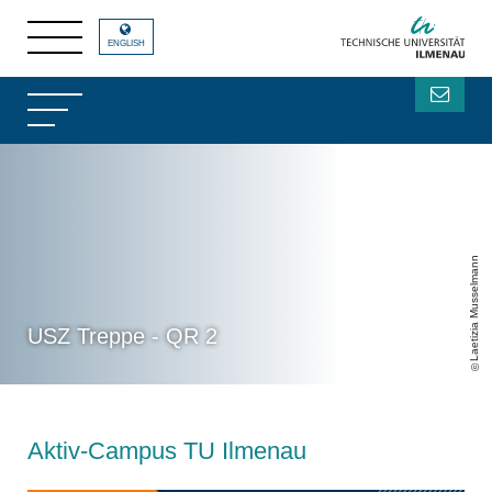
ENGLISH
Laetizia Musselmann
USZ Treppe - QR 2
Aktiv-Campus TU Ilmenau