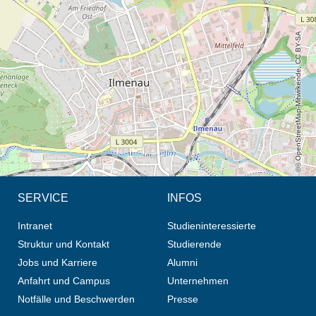
Öffnet die Anfahrtsbeschreibung in neuem Tab (Karte)
© OpenStreetMap-Mitwirkende, CC BY-SA
SERVICE
INFOS
Intranet
Studieninteressierte
Struktur und Kontakt
Studierende
Jobs und Karriere
Alumni
Anfahrt und Campus
Unternehmen
Notfälle und Beschwerden
Presse