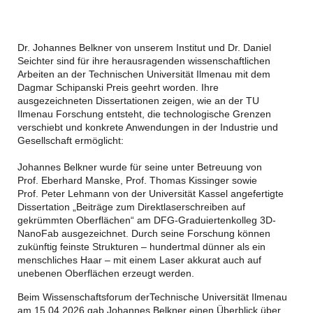
Dr.
Johannes Belkner
von unserem Institut
und
Dr. Daniel
Seichter
sind für ihre herausragenden wissenschaftlichen
Arbeiten an der Technischen Universität Ilmenau mit dem
Dagmar Schipanski Preis geehrt worden. Ihre
ausgezeichneten Dissertationen zeigen, wie an der TU
Ilmenau Forschung entsteht, die technologische Grenzen
verschiebt und konkrete Anwendungen in der Industrie und
Gesellschaft ermöglicht:
Johannes Belkner wurde für seine unter Betreuung von
Prof.
Eberhard Manske
, Prof.
Thomas Kissinger
sowie
Prof.
Peter Lehmann
von der
Universität Kassel
angefertigte
Dissertation „Beiträge zum Direktlaserschreiben auf
gekrümmten Oberflächen“ am DFG-Graduiertenkolleg 3D-
NanoFab ausgezeichnet. Durch seine Forschung können
zukünftig feinste Strukturen – hundertmal dünner als ein
menschliches Haar – mit einem Laser akkurat auch auf
unebenen Oberflächen erzeugt werden.
Beim Wissenschaftsforum der
Technische Universität Ilmenau
am 15.04.2026 gab Johannes Belkner
einen Überblick über