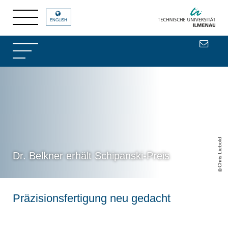
ENGLISH
Chris Liebold
Dr. Belkner erhält Schipanski-Preis
Präzisionsfertigung neu gedacht