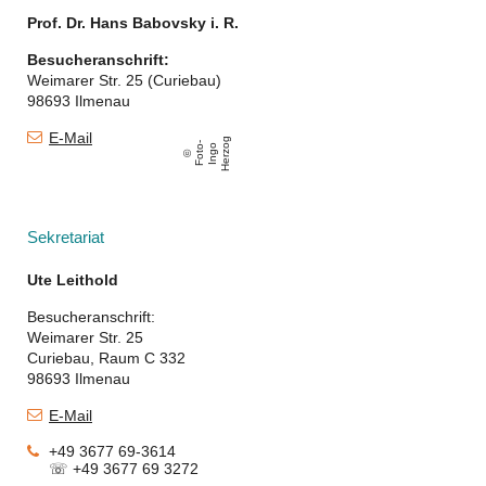
Prof. Dr. Hans Babovsky i. R.
Besucheranschrift:
Weimarer Str. 25 (Curiebau)
98693 Ilmenau
E-Mail
g
F
o
t
-
I
n
g
o
H
e
r
z
o
o
Sekretariat
Ute Leithold
Besucheranschrift:
Weimarer Str. 25
Curiebau, Raum C 332
98693 Ilmenau
E-Mail
+49 3677 69-3614
☏ +49 3677 69 3272