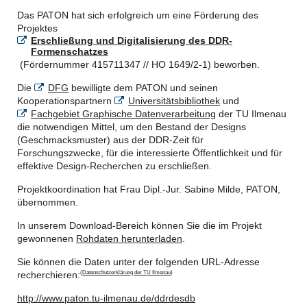
Das PATON hat sich erfolgreich um eine Förderung des
Projektes
Erschließung und Digitalisierung des DDR-
Formenschatzes
(Fördernummer 415711347 // HO 1649/2-1) beworben.
Die
DFG
bewilligte dem PATON und seinen
Kooperationspartnern
Universitätsbibliothek
und
Fachgebiet Graphische Datenverarbeitung
der TU Ilmenau
die notwendigen Mittel, um den Bestand der Designs
(Geschmacksmuster) aus der DDR-Zeit für
Forschungszwecke, für die interessierte Öffentlichkeit und für
effektive Design-Recherchen zu erschließen.
Projektkoordination hat Frau Dipl.-Jur. Sabine Milde, PATON,
übernommen.
In unserem Download-Bereich können Sie die im Projekt
gewonnenen
Rohdaten herunterladen
.
Sie können die Daten unter der folgenden URL-Adresse
recherchieren:
(
Datenschutzerklärung der TU Ilmenau
)
http://www.paton.tu-ilmenau.de/ddrdesdb