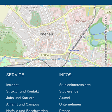
Öffnet die Anfahrtsbeschreibung in neuem Tab (Karte)
© OpenStreetMap-Mitwirkende, CC BY-SA
SERVICE
INFOS
Intranet
Studieninteressierte
Struktur und Kontakt
Studierende
Jobs und Karriere
Alumni
Anfahrt und Campus
Unternehmen
Notfälle und Beschwerden
Presse