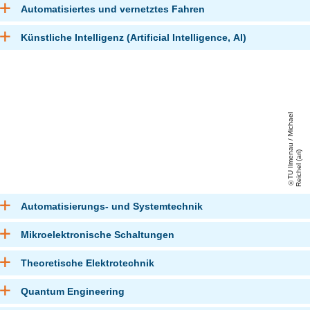
Automatisiertes und vernetztes Fahren
Künstliche Intelligenz (Artificial Intelligence, AI)
T
U
Il
m
e
a
u
/
Mi
c
h
a
el
R
ei
c
h
el
(
a
ri
n
)
Automatisierungs- und Systemtechnik
Mikroelektronische Schaltungen
Theoretische Elektrotechnik
Quantum Engineering