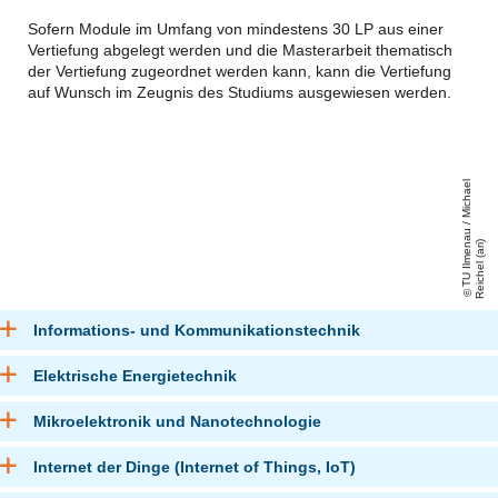
Sofern Module im Umfang von mindestens 30 LP aus einer
Vertiefung abgelegt werden und die Masterarbeit thematisch
der Vertiefung zugeordnet werden kann, kann die Vertiefung
auf Wunsch im Zeugnis des Studiums ausgewiesen werden.
T
U
Il
m
e
a
u
/
Mi
c
h
a
el
R
ei
c
h
el
(
a
ri
n
)
Informations- und Kommunikationstechnik
Elektrische Energietechnik
Mikroelektronik und Nanotechnologie
Internet der Dinge (Internet of Things, IoT)