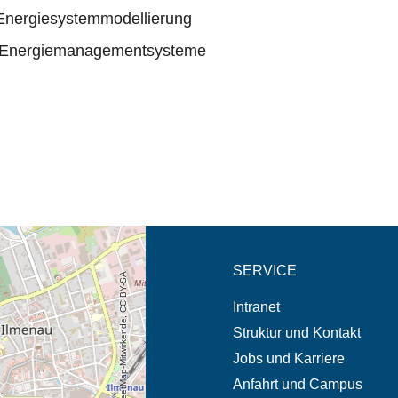
 Energiesystemmodellierung
d Energiemanagementsysteme
eschreibung in neuem
SERVICE
© OpenStreetMap-Mitwirkende, CC BY-SA
Intranet
Struktur und Kontakt
Jobs und Karriere
Anfahrt und Campus