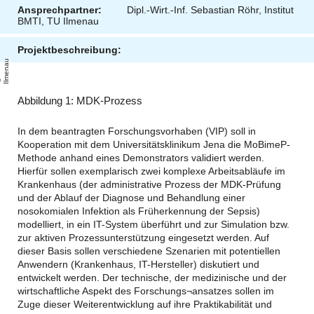
Ansprechpartner:
Dipl.-Wirt.-Inf. Sebastian Röhr, Institut
BMTI, TU Ilmenau
Projektbeschreibung:
u
T
U
-
l
m
e
n
a
Abbildung 1: MDK-Prozess
In dem beantragten Forschungsvorhaben (VIP) soll in
Kooperation mit dem Universitätsklinikum Jena die MoBimeP-
Methode anhand eines Demonstrators validiert werden.
Hierfür sollen exemplarisch zwei komplexe Arbeitsabläufe im
Krankenhaus (der administrative Prozess der MDK-Prüfung
und der Ablauf der Diagnose und Behandlung einer
nosokomialen Infektion als Früherkennung der Sepsis)
modelliert, in ein IT-System überführt und zur Simulation bzw.
zur aktiven Prozessunterstützung eingesetzt werden. Auf
dieser Basis sollen verschiedene Szenarien mit potentiellen
Anwendern (Krankenhaus, IT-Hersteller) diskutiert und
entwickelt werden. Der technische, der medizinische und der
wirtschaftliche Aspekt des Forschungs¬ansatzes sollen im
Zuge dieser Weiterentwicklung auf ihre Praktikabilität und