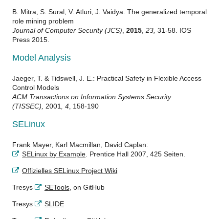
B. Mitra, S. Sural, V. Atluri, J. Vaidya: The generalized temporal
role mining problem
Journal of Computer Security (JCS)
,
2015
,
23,
31-58. IOS
Press 2015.
Model Analysis
Jaeger, T. & Tidswell, J. E.: Practical Safety in Flexible Access
Control Models
ACM Transactions on Information Systems Security
(TISSEC),
2001
, 4
, 158-190
SELinux
Frank Mayer, Karl Macmillan, David Caplan:
SELinux by Example
. Prentice Hall 2007, 425 Seiten.
Offizielles SELinux Project Wiki
Tresys
SETools
, on GitHub
Tresys
SLIDE