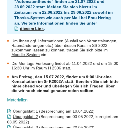
"Automatentheorie" finden am 21.07.2022 und
28.09.2022 statt. Melden Sie sich hierzu im
Zeitraum vom 22.06.2022 bis 29.06.2022 sowohl im
Thoska-System wie auch per Mail bei Frau Hering
an. Weitere Informationen finden Sie unter
diesem Link
.
Um Ihnen ggf. Informationen (Ausfall von Veranstaltungen,
Raumänderungen etc.) über diesen Kurs im SS 2022
zukommen lassen zu können, tragen Sie sich bitte im
Moodle-System
ein.
Die Montags-Vorlesung findet ab 11.04.2022 erst um 15:00 -
16:30 Uhr im Raum H 2506 statt.
Am Freitag, den 15.07.2022, findet um 9:00 Uhr eine
Konsultation im Sr K2002A statt. Bereiten Sie sich bitte
hinreichend vor und überlegen Sie sich Fragen, über
die wir noch einmal genauer reden sollten.
Materialien
Übungsblatt 1
(Besprechung am 19.04.2022)
Übungsblatt 2
(Besprechung am 03.05.2022, korrigiert am
03.05.2022)
Übungsblatt 3
(Besprechung am 20.05.2022)