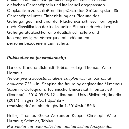
einfachen Ohrenstöpseln und individuell angepassten
Otoplastiken zu schließen. Ein präzisiertes Größensystem für
Ohrenstöpsel unter Einbeziehung der Biegung des
Gehörganges - nicht nur der Flächenverhältnisse - ermöglicht
nach Klassifikation der individuellen Situation durch einen
Gehörgeräteakustiker eine deutlich schnellere und
kostengünstigere Versorgung mit adäquatem
personenbezogenem Lärmschutz.
Publikationen
(exemplarisch):
Bances, Enrique; Schmidt, Tobias; Helbig, Thomas; Witte,
Hartmut
An ear-pinna acoustic analysis coupled with an ear-canal
emulator 711
. - In: Shaping the future by engineering / Ilmenau
Scientific Colloquium. Technische Universität Ilmenau ; 58
(Ilmenau) : 2014.09.08-12. - Ilmenau : Univ.-Bibliothek, ilmedia
(2014), insges. 6 S.; http://nbn-
resolving.de/urn:nbn:de:gbv:ilm1-2014iwk-159:6
Helbig, Thomas; Giese, Alexander; Kupper, Christoph; Witte,
Hartmut; Schmidt, Tobias
Parameter zur automatischen, anatomischen Analyse des