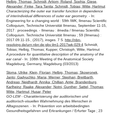
Helbig, Thomas; Schmidt, Artjom; Roland, Sophia; Giese,
Alexander; Finke, Tara Tanita; Schmidt, Tobias; Witte, Hartmut
Characterizing the outer ear transfer function in dependence
of interindividual differences of outer ear geometry
. - In:
Engineering for a changing world : 59th IWK, Ilmenau Scientific
Colloquium, Technische Universität Ilmenau, September 11-15,
2017 : proceedings. - Ilmenau : ilmedia / Ilmenau Scientific
Colloquium. Technische Universität Ilmenau ; 59 (Ilmenau) :
2017.09.11-15., (2017), insges. 7 S.
http://nbn-
resolving.de/urn:nbn:de:gbv:ilm1-2017iwk-029:4
Schmidt,
Tobias; Helbig, Thomas; Kupper, Christoph; Witte, Hartmut
A procedure for quantitative description of the anatomy of the
ear canal
- In: 108th Meeting of the Anatomical Society
Magdeburg, Germany, Magdeburg (03/2013)
Sloma, Ulrike; Klein, Florian; Helbig, Thomas; Skowronek,
Janto; Gadyuchko, Maria; Werner, Stephan; Breitbarth,
Andreas; Neidhardt, Annika; Chillian, Antje; Brandenburg,
Karlheinz; Raake, Alexander; Notni, Gunther; Sattel, Thomas;
Witte, Hartmut; Husar, Peter
GO-LEM - Charakterisierung der auditorischen und
auditorisch-visuellen Wahrnehmung des Menschen in
Alltagsszenen.
- In: Prävention von arbeitsbedingten
Gesundheitsgefahren und Erkrankungen / Erfurter Tage ; 23