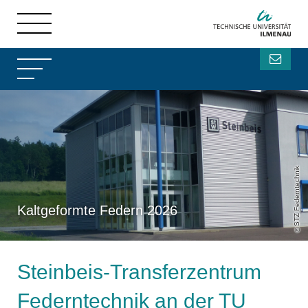
STZ Federntechnik
Kaltgeformte Federn 2026
Steinbeis-Transferzentrum
Federntechnik an der TU