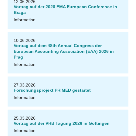
12.06.2026
Vortrag auf der 2026 FMA European Conference in
Braga
g
Information
G
e
r
ri
t
K
ö
c
hli
n
10.06.2026
Vortrag auf dem 48th Annual Congress der
European Accounting Association (EAA) 2026 in
Prag
Information
27.03.2026
Forschungsprojekt PRIMED gestartet
g
Information
G
e
r
ri
t
K
ö
c
hli
n
25.03.2026
Vortrag auf der VHB Tagung 2026 in Göttingen
Information