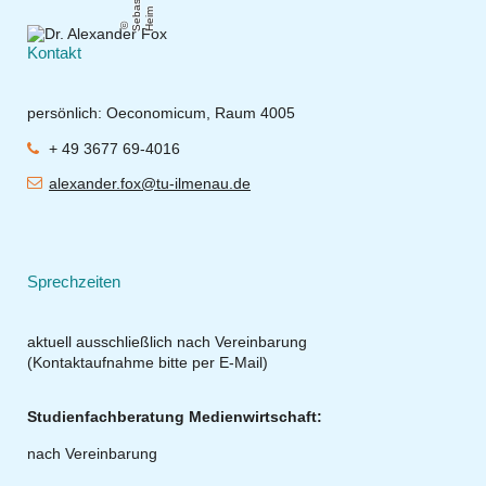
S
e
b
s
ti
a
n
H
ei
a
m
Kontakt
persönlich: Oeconomicum, Raum 4005
+ 49 3677 69-4016
alexander.fox@tu-ilmenau.de
Sprechzeiten
aktuell ausschließlich nach Vereinbarung
(Kontaktaufnahme bitte per E-Mail)
Studienfachberatung Medienwirtschaft:
nach Vereinbarung