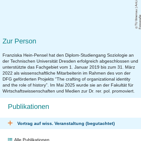
T
U
Il
m
n
a
u
|
A
n
Li
F
o
t
o
g
r
a
fi
Zur Person
Franziska Hein-Pensel hat den Diplom-Studiengang Soziologie an
der Technischen Universität Dresden erfolgreich abgeschlossen und
unterstützte das Fachgebiet vom 1. Januar 2019 bis zum 31. März
2022 als wissenschaftliche Mitarbeiterin im Rahmen des von der
DFG geförderten Projekts “The crafting of organizational identity
and the role of history”. Im Mai 2025 wurde sie an der Fakultät für
Wirtschaftswissenschaften und Medien zur Dr. rer. pol. promoviert.
Publikationen
Vortrag auf wiss. Veranstaltung (begutachtet)
Alle Publikationen